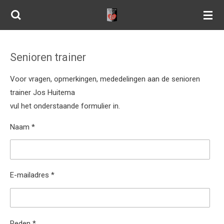
Ga
direct
naar
de
Senioren trainer
hoofdinhoud
Voor vragen, opmerkingen, mededelingen aan de senioren
trainer Jos Huitema
vul het onderstaande formulier in.
Naam *
E-mailadres *
Reden *