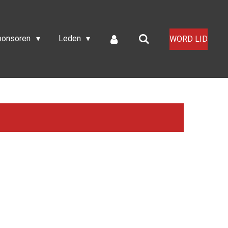
ponsoren
Leden
WORD LID