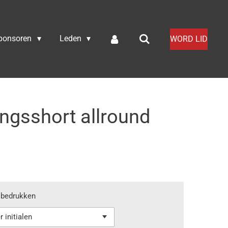
ponsoren
Leden
WORD LID
ngsshort allround
n bedrukken