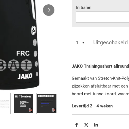
Initialen
Uitgeschakeld
JAKO Trainingsshort allround
Gemaakt van Stretch-Knit-Poly
zijzakken afsluitbaar met een 
boord met tunnelkoord, waardo
Levertijd 2 - 4 weken
D
D
S