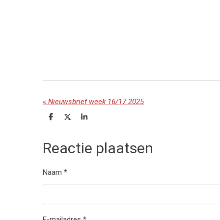
«
Nieuwsbrief week 16/17 2025
D
D
S
e
e
h
l
e
a
e
l
r
Reactie plaatsen
n
e
Naam *
E-mailadres *