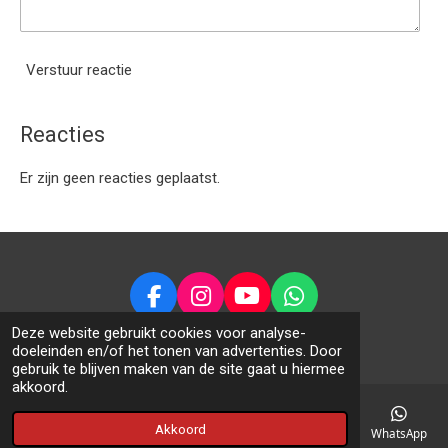
Verstuur reactie
Reacties
Er zijn geen reacties geplaatst.
F
I
Y
W
a
n
o
h
© 2014 - 2026 Feansterrc.nl
Deze website gebruikt cookies voor analyse-
c
s
u
a
doeleinden en/of het tonen van advertenties. Door
gebruik te blijven maken van de site gaat u hiermee
e
t
T
t
akkoord.
b
a
u
s
o
g
b
A
Akkoord
E-mailadres
Telefoonnummer
Kaart
Facebook
WhatsApp
o
r
e
p