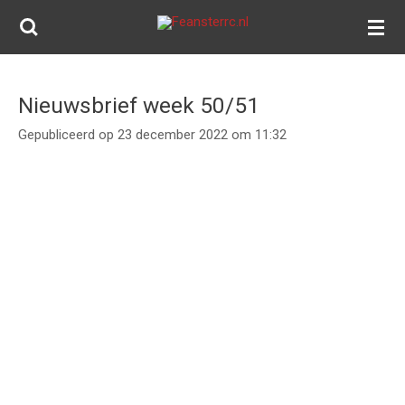
Ga
direct
naar
de
Nieuwsbrief week 50/51
hoofdinhoud
Gepubliceerd op 23 december 2022 om 11:32