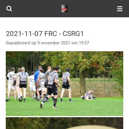
Ga
direct
naar
de
2021-11-07 FRC - CSRG1
hoofdinhoud
Gepubliceerd op 9 november 2021 om 19:57