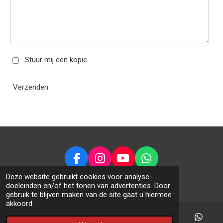
Stuur mij een kopie
Verzenden
F
I
Y
W
a
n
o
h
© 2014 - 2026 Feansterrc.nl
Deze website gebruikt cookies voor analyse-
c
s
u
a
doeleinden en/of het tonen van advertenties. Door
gebruik te blijven maken van de site gaat u hiermee
e
t
T
t
akkoord.
b
a
u
s
o
g
b
A